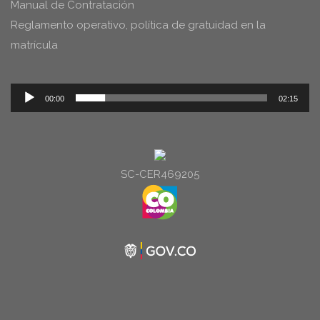
Manual de Contratación
Reglamento operativo, política de gratuidad en la
matrícula
Reproductor
00:00
02:15
de
audio
SC-CER469205