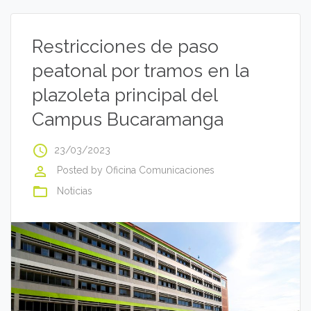
Restricciones de paso
peatonal por tramos en la
plazoleta principal del
Campus Bucaramanga
access_time
23/03/2023
perm_identity
Posted by
Oficina Comunicaciones
folder_open
Noticias