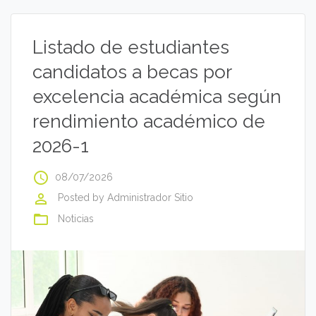
Listado de estudiantes
candidatos a becas por
excelencia académica según
rendimiento académico de
2026-1
access_time
08/07/2026
perm_identity
Posted by
Administrador Sitio
folder_open
Noticias