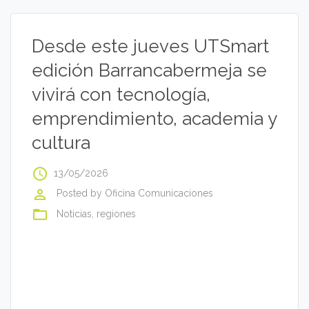
Desde este jueves UTSmart
edición Barrancabermeja se
vivirá con tecnología,
emprendimiento, academia y
cultura
access_time
13/05/2026
perm_identity
Posted by
Oficina Comunicaciones
folder_open
Noticias
,
regiones