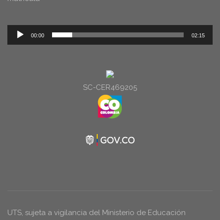
Reproductor
00:00
02:15
de
audio
SC-CER469205
UTS, sujeta a vigilancia del Ministerio de Educación