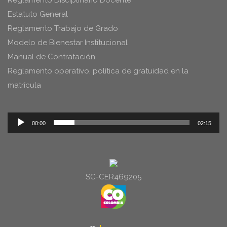
Estatuto General
Reglamento Trabajo de Grado
Modelo de Bienestar Institucional
Manual de Contratación
Reglamento operativo, política de gratuidad en la
matrícula
Reproductor
00:00
02:15
de
audio
SC-CER469205