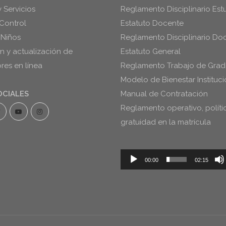
y Servicios
Reglamento Disciplinario Estu
Control
Estatuto Docente
 Niños
Reglamento Disciplinario Do
ón y actualización de
Estatuto General
es en línea
Reglamento Trabajo de Gra
Modelo de Bienestar Instituci
OCIALES
Manual de Contratación
Reglamento operativo, políti
gratuidad en la matrícula
Reproductor
00:00
02:15
de
audio