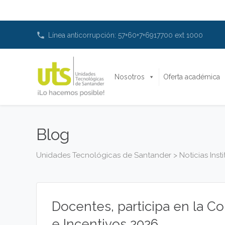
phone
Línea anticorrupción: 57+60+7+6917700 ext 1000
Nosotros
Oferta académica
Blog
Unidades Tecnológicas de Santander
>
Noticias Inst
Docentes, participa en la 
e Incentivos 2026