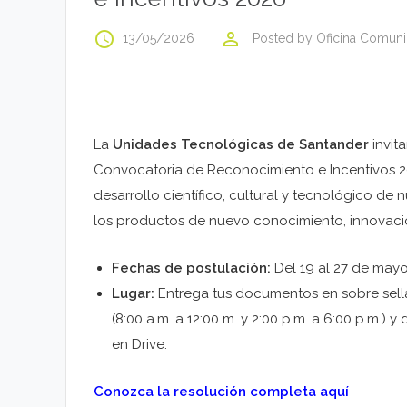
access_time
perm_identity
13/05/2026
Posted by
Oficina Comuni
La
Unidades Tecnológicas de Santander
invit
Convocatoria de Reconocimiento e Incentivos 
desarrollo científico, cultural y tecnológico d
los productos de nuevo conocimiento, innovació
Fechas de postulación:
Del 19 al 27 de mayo
Lugar:
Entrega tus documentos en sobre sell
(8:00 a.m. a 12:00 m. y 2:00 p.m. a 6:00 p.m.)
en Drive.
Conozca la resolución completa aquí