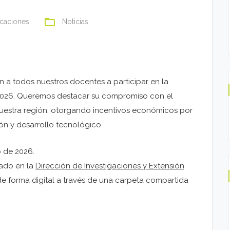
folder_open
caciones
Noticias
an a todos nuestros docentes a participar en la
2026. Queremos destacar su compromiso con el
e nuestra región, otorgando incentivos económicos por
n y desarrollo tecnológico.
 de 2026.
ado en la
Dirección de Investigaciones y Extensión
 y de forma digital a través de una carpeta compartida