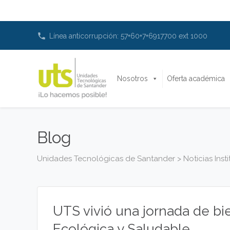
phone
Línea anticorrupción: 57+60+7+6917700 ext 1000
Nosotros
Oferta académica
Blog
Unidades Tecnológicas de Santander
>
Noticias Inst
UTS vivió una jornada de bi
Ecológica y Saludable