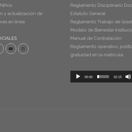
 Niños
Reglamento Disciplinario Do
ón y actualización de
Estatuto General
es en línea
Reglamento Trabajo de Gra
Modelo de Bienestar Instituci
OCIALES
Manual de Contratación
Reglamento operativo, políti
gratuidad en la matrícula
Reproductor
00:00
02:15
de
audio