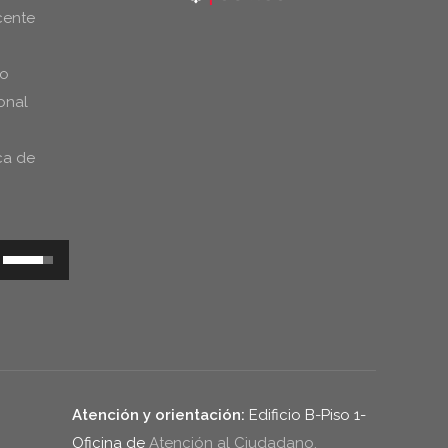
cente
do
onal
ca de
Utiliza
las
teclas
de
flecha
arriba/abajo
Atención y orientación:
Edificio B-Piso 1-
para
Oficina de
Atención al Ciudadano.