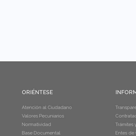
ORIÉNTESE
INFORM
Atención al Ciudadano
Transpar
Valores Pecuniarios
Contrata
Normatividad
Trámites 
Base Documental
Entes de 