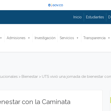
Inicio
Estudiantes
D
Admisiones
Investigación
Servicios
Transparencia
itucionales
>
Bienestar
>
UTS vivió una jornada de bienestar co
enestar con la Caminata