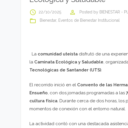
access_time
perm_identity
22/10/2025
Posted by
BIENESTAR - 
folder_open
Bienestar
,
Eventos de Bienestar Institucional
La
comunidad uteísta
disfrutó de una experien
la
Caminata Ecológica y Saludable
, organizad
Tecnológicas de Santander (UTS)
.
El recorrido inició en el
Convento de las Herma
Ensueño
, con dos jornadas programadas a las
7
cultura física
. Durante cerca de dos horas, los 
momentos de conexión con el entorno natural.
La actividad contó con una destacada asistenc