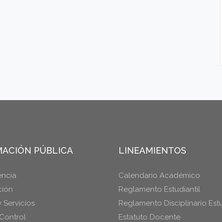
ACIÓN PÚBLICA
LINEAMIENTOS
encia
Calendario Académico
ción
Reglamento Estudiantil
y Servicios
Reglamento Disciplinario Estu
Control
Estatuto Docente