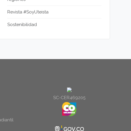
Revista #SoyUteista
Sostenibilidad
SC-CER469205
diantil