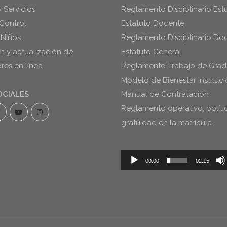
y Servicios
Reglamento Disciplinario Estu
Control
Estatuto Docente
 Niños
Reglamento Disciplinario Do
ón y actualización de
Estatuto General
es en línea
Reglamento Trabajo de Gra
Modelo de Bienestar Instituci
OCIALES
Manual de Contratación
Reglamento operativo, políti
gratuidad en la matrícula
Reproductor
00:00
02:15
de
audio