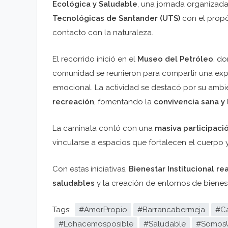
Ecológica y Saludable
, una jornada organizad
Tecnológicas de Santander (UTS)
con el propós
contacto con la naturaleza.
El recorrido inició en el
Museo del Petróleo
, d
comunidad se reunieron para compartir una experie
emocional. La actividad se destacó por su amb
recreación
, fomentando la
convivencia sana y 
La caminata contó con una
masiva participaci
vincularse a espacios que fortalecen el cuerpo 
Con estas iniciativas,
Bienestar Institucional r
saludables
y la creación de entornos de bienesta
Tags:
#AmorPropio
#Barrancabermeja
#C
#Lohacemosposible
#Saludable
#Somos