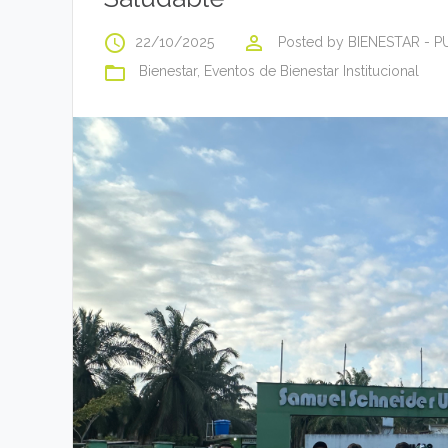
access_time
perm_identity
22/10/2025
Posted by
BIENESTAR - 
folder_open
Bienestar
,
Eventos de Bienestar Institucional