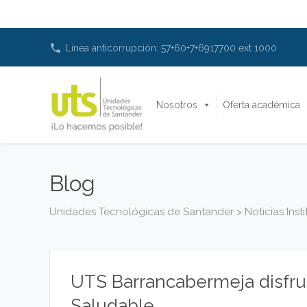
phone
Línea anticorrupción: 57+60+7+6917700 ext 1000
Nosotros
Oferta académica
Blog
Unidades Tecnológicas de Santander
>
Noticias Inst
UTS Barrancabermeja disfru
Saludable