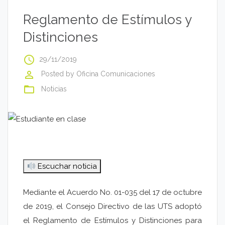
Reglamento de Estímulos y
Distinciones
access_time
29/11/2019
perm_identity
Posted by
Oficina Comunicaciones
folder_open
Noticias
Escuchar noticia
Mediante el Acuerdo No. 01-035 del 17 de octubre
de 2019, el Consejo Directivo de las UTS adoptó
el Reglamento de Estímulos y Distinciones para