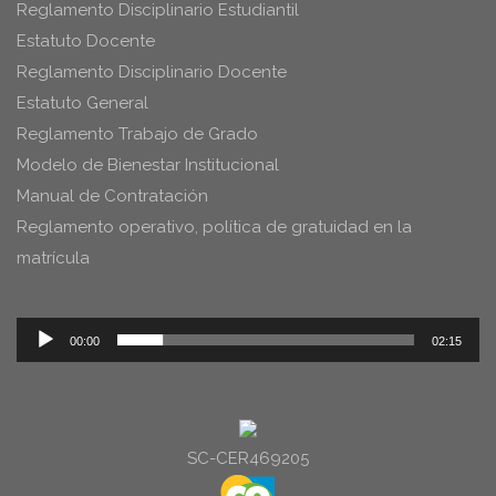
Reglamento Disciplinario Estudiantil
Estatuto Docente
Reglamento Disciplinario Docente
Estatuto General
Reglamento Trabajo de Grado
Modelo de Bienestar Institucional
Manual de Contratación
Reglamento operativo, política de gratuidad en la
matrícula
Reproductor
00:00
02:15
de
audio
SC-CER469205