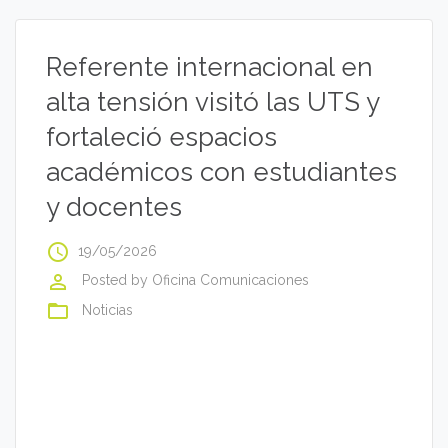
Referente internacional en
alta tensión visitó las UTS y
fortaleció espacios
académicos con estudiantes
y docentes
access_time
19/05/2026
perm_identity
Posted by
Oficina Comunicaciones
folder_open
Noticias