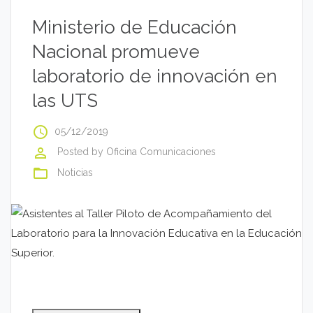
Ministerio de Educación
Nacional promueve
laboratorio de innovación en
las UTS
access_time
05/12/2019
perm_identity
Posted by
Oficina Comunicaciones
folder_open
Noticias