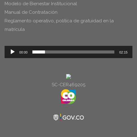
Modelo de Bienestar Institucional
Manual de Contratación
Reglamento operativo, política de gratuidad en la
matrícula
Reproductor
00:00
02:15
de
audio
SC-CER469205