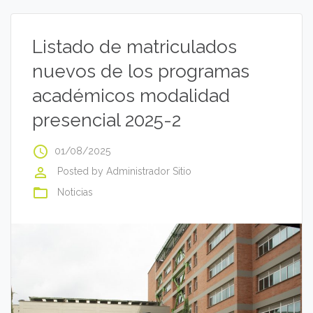
Listado de matriculados
nuevos de los programas
académicos modalidad
presencial 2025-2
access_time
01/08/2025
perm_identity
Posted by
Administrador Sitio
folder_open
Noticias