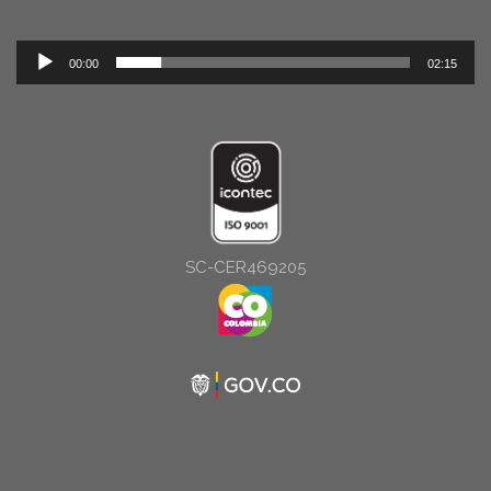
Reproductor
00:00
02:15
de
audio
SC-CER469205