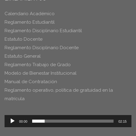
Calendario Académico
Reglamento Estudiantil
Reglamento Disciplinario Estudiantil
Estatuto Docente
Reglamento Disciplinario Docente
Estatuto General
Reglamento Trabajo de Grado
Modelo de Bienestar Institucional
Manual de Contratación
Reglamento operativo, política de gratuidad en la
matrícula
Reproductor
00:00
02:15
de