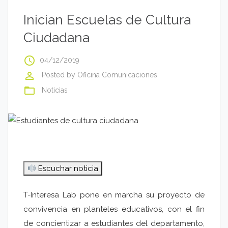
Inician Escuelas de Cultura
Ciudadana
access_time
04/12/2019
perm_identity
Posted by
Oficina Comunicaciones
folder_open
Noticias
Escuchar noticia
T-Interesa Lab pone en marcha su proyecto de
convivencia en planteles educativos, con el fin
de concientizar a estudiantes del departamento,