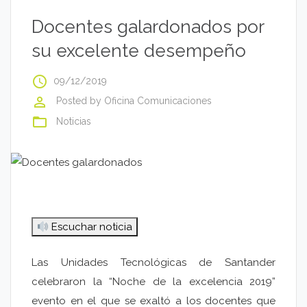
Docentes galardonados por
su excelente desempeño
access_time
09/12/2019
perm_identity
Posted by
Oficina Comunicaciones
folder_open
Noticias
Escuchar noticia
Las Unidades Tecnológicas de Santander
celebraron la “Noche de la excelencia 2019”
evento en el que se exaltó a los docentes que