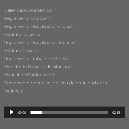
Calendario Académico
Reglamento Estudiantil
Reglamento Disciplinario Estudiantil
Estatuto Docente
Reglamento Disciplinario Docente
Estatuto General
Reglamento Trabajo de Grado
Modelo de Bienestar Institucional
Manual de Contratación
Reglamento operativo, política de gratuidad en la
matrícula
Reproductor
00:00
02:15
de
audio