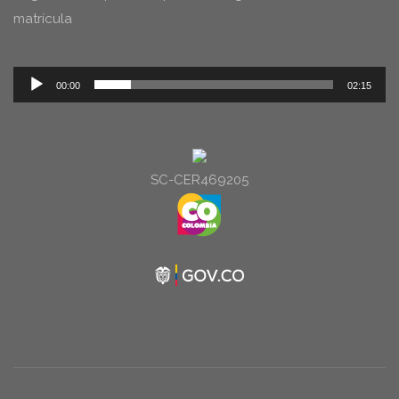
matrícula
Reproductor
00:00
02:15
de
audio
SC-CER469205