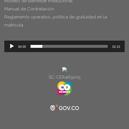
Modelo de Bienestar Institucional
Manual de Contratación
Reglamento operativo, política de gratuidad en la
matrícula
Reproductor
00:00
02:15
de
audio
SC-CER469205