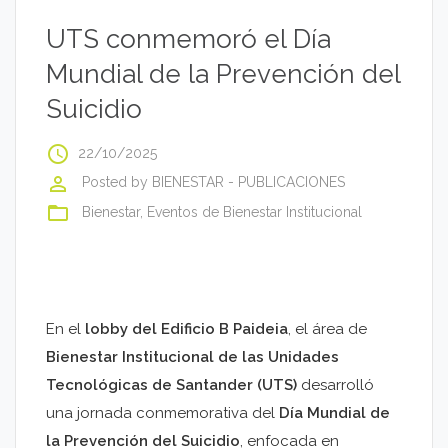
UTS conmemoró el Día
Mundial de la Prevención del
Suicidio
access_time
22/10/2025
perm_identity
Posted by
BIENESTAR - PUBLICACIONES
folder_open
Bienestar
,
Eventos de Bienestar Institucional
En el
lobby del Edificio B Paideia
, el área de
Bienestar Institucional de las Unidades
Tecnológicas de Santander (UTS)
desarrolló
una jornada conmemorativa del
Día Mundial de
la Prevención del Suicidio
, enfocada en