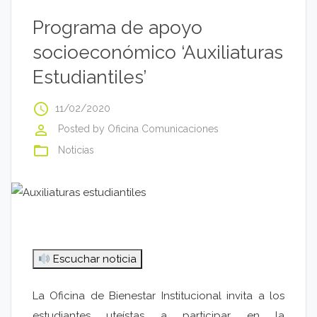
Programa de apoyo
socioeconómico ‘Auxiliaturas
Estudiantiles’
access_time
11/02/2020
perm_identity
Posted by
Oficina Comunicaciones
folder_open
Noticias
Escuchar noticia
La Oficina de Bienestar Institucional invita a los
estudiantes uteístas a participar en la