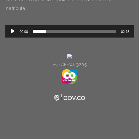
matrícula
Reproductor
00:00
02:15
de
audio
SC-CER469205