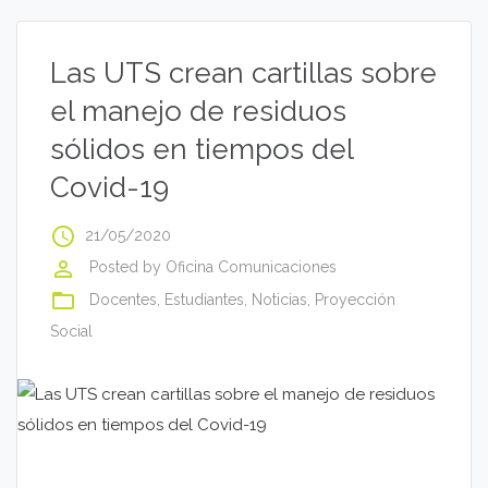
Las UTS crean cartillas sobre
el manejo de residuos
sólidos en tiempos del
Covid-19
access_time
21/05/2020
perm_identity
Posted by
Oficina Comunicaciones
folder_open
Docentes
,
Estudiantes
,
Noticias
,
Proyección
Social