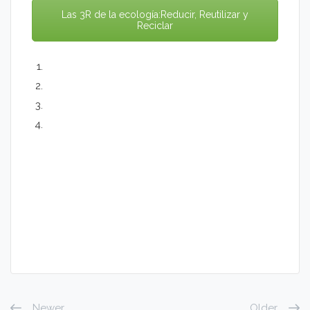
Las 3R de la ecología:Reducir, Reutilizar y
Reciclar
Newer
Older