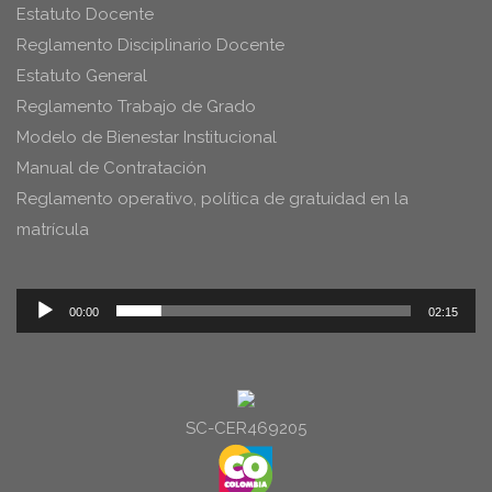
Estatuto Docente
Reglamento Disciplinario Docente
Estatuto General
Reglamento Trabajo de Grado
Modelo de Bienestar Institucional
Manual de Contratación
Reglamento operativo, política de gratuidad en la
matrícula
Reproductor
00:00
02:15
de
audio
SC-CER469205