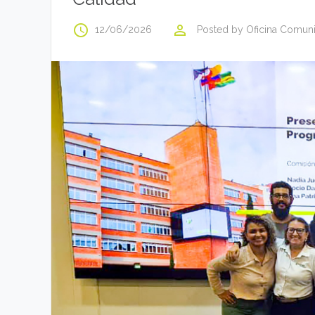
access_time
perm_identity
12/06/2026
Posted by
Oficina Comun