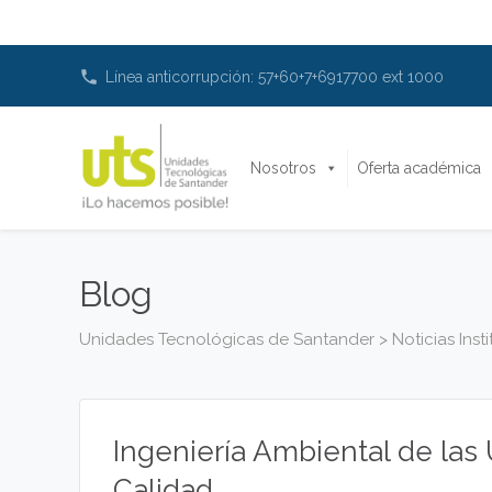
phone
Línea anticorrupción: 57+60+7+6917700 ext 1000
Nosotros
Oferta académica
Blog
Unidades Tecnológicas de Santander
>
Noticias Inst
Ingeniería Ambiental de las
Calidad