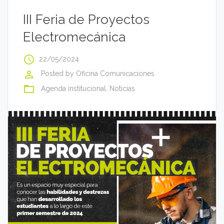
III Feria de Proyectos
Electromecánica
access_time
22/05/2024
perm_identity
Posted by
Oficina Comunicaciones
folder_open
Agenda institucional
,
Noticias