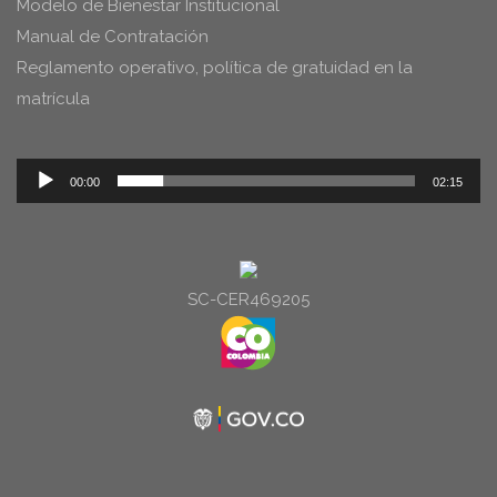
Modelo de Bienestar Institucional
Manual de Contratación
Reglamento operativo, política de gratuidad en la
matrícula
Reproductor
00:00
02:15
de
audio
SC-CER469205