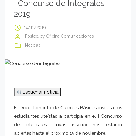
I Concurso de Integrales
2019
access_time
14/11/2019
perm_identity
Posted by
Oficina Comunicaciones
folder_open
Noticias
Escuchar noticia
El Departamento de Ciencias Básicas invita a los
estudiantes uteístas a participa en el I Concurso
de Integrales, cuyas inscripciones estarán
abiertas hasta el próximo 15 de noviembre.