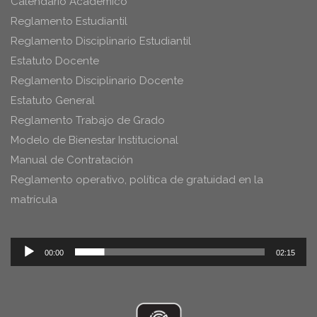
Calendario Académico
Reglamento Estudiantil
Reglamento Disciplinario Estudiantil
Estatuto Docente
Reglamento Disciplinario Docente
Estatuto General
Reglamento Trabajo de Grado
Modelo de Bienestar Institucional
Manual de Contratación
Reglamento operativo, política de gratuidad en la
matrícula
Reproductor
00:00
02:15
de
audio