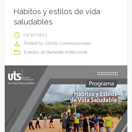
Hábitos y estilos de vida
saludables
access_time
03/10/2023
perm_identity
Posted by
Oficina Comunicaciones
folder_open
Eventos de Bienestar Institucional