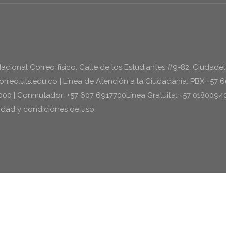
Nacional Correo físico: Calle de los Estudiantes #9-82, Ciudade
reo.uts.edu.co | Línea de Atención a la Ciudadanía: PBX +57 
1000 | Conmutador: +57 607 6917700Línea Gratuita: +57 0180094
acidad y condiciones de uso