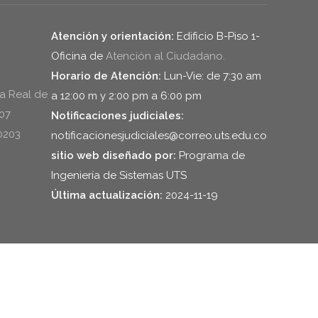
flecha
arriba/abajo
Atención y orientación:
Edificio B-Piso 1-
para
Oficina de
Atención al Ciudadano.
aumentar
Horario de Atención:
Lun-Vie: de 7:30 am
o
la Real de
a 12:00 m y 2:00 pm a 6:00 pm
disminuir
607
Notificaciones judiciales:
el
0203
notificacionesjudiciales@correo.uts.edu.co
volumen.
sitio web diseñado por:
Programa de
Ingeniería de Sistemas UTS
Última actualización:
2024-11-19