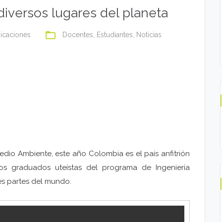
iversos lugares del planeta
folder_open
icaciones
Docentes
,
Estudiantes
,
Noticias
edio Ambiente, este año Colombia es el país anfitrión
ros graduados uteístas del programa de Ingeniería
es partes del mundo.