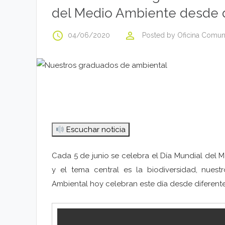
del Medio Ambiente desde d
access_time
perm_identity
04/06/2020
Posted by
Oficina Comun
Escuchar noticia
Cada 5 de junio se celebra el Día Mundial del M
y el tema central es la biodiversidad, nuest
Ambiental hoy celebran este día desde diferent