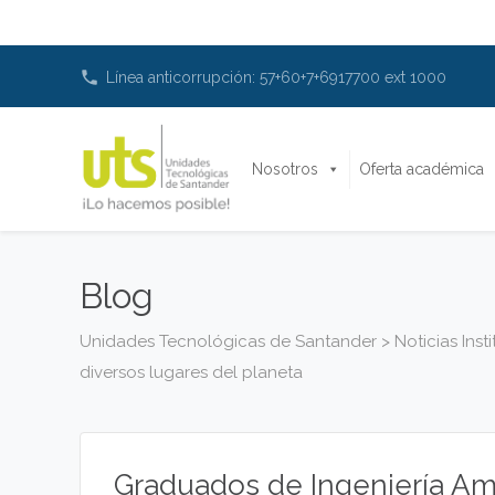
phone
Línea anticorrupción: 57+60+7+6917700 ext 1000
Nosotros
Oferta académica
Blog
Unidades Tecnológicas de Santander
>
Noticias Inst
diversos lugares del planeta
Graduados de Ingeniería Amb