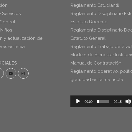
ción
Reglamento Estudiantil
y Servicios
Reglamento Disciplinario Estu
Control
Estatuto Docente
 Niños
Reglamento Disciplinario Do
ón y actualización de
Estatuto General
es en línea
Reglamento Trabajo de Gra
Modelo de Bienestar Instituci
OCIALES
Manual de Contratación
Reglamento operativo, políti
gratuidad en la matrícula
Reproductor
00:00
02:15
de
audio