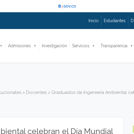
Inicio
Estudiantes
D
Admisiones
Investigación
Servicios
Transparencia
itucionales
>
Docentes
>
Graduados de Ingeniería Ambiental ce
iental celebran el Día Mundial