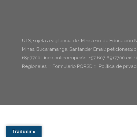
UTS, sujeta a vigilancia del Ministerio de Educación 
Minas, Bucaramanga, Santander Email: peticiones@cor
6917700 Línea anticorrupción: +57 607 6917700 ext 
Regionales :::: Formulario PQRSD :::: Política de priv
Traducir »