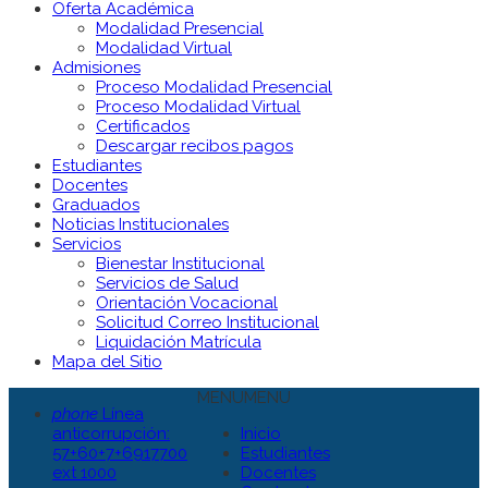
Oferta Académica
Modalidad Presencial
Modalidad Virtual
Admisiones
Proceso Modalidad Presencial
Proceso Modalidad Virtual
Certificados
Descargar recibos pagos
Estudiantes
Docentes
Graduados
Noticias Institucionales
Servicios
Bienestar Institucional
Servicios de Salud
Orientación Vocacional
Solicitud Correo Institucional
Liquidación Matrícula
Mapa del Sitio
MENU
MENU
phone
Línea
anticorrupción:
Inicio
57+60+7+6917700
Estudiantes
ext 1000
Docentes