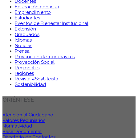
Docentes
Educación continua
Emprendimiento
Estudiantes
Eventos de Bienestar Institucional
Extensión
Graduados
Idiomas
Noticias
Prensa
Prevención del coronavirus
Proyección Social
Regionales
regiones
Revista #SoyUteista
Sostenibilidad
ORIÉNTESE
Atención al Ciudadano
Valores Pecuniarios
Normatividad
Base Documental
Directorio de Contactos