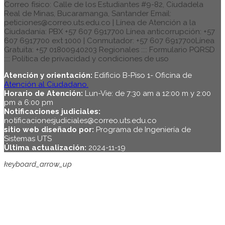
Correo físico: Calle de los Estudiantes #9-82, Ciudadela
Real de Minas, Bucaramanga, Santander Email:
peticiones@correo.uts.edu.co | Línea de Atención a la
Ciudadanía: PBX +57 607 6917700 Línea anticorrupción: +57
607 6917700 ext 1000 | Conmutador: +57 607 6917700Línea
Gratuita: +57 01800940203 Regionales :::: Formulario PQRSD
:::: Política de privacidad y condiciones de uso
Atención y orientación:
Edificio B-Piso 1- Oficina de
Atención al Ciudadano.
Horario de Atención:
Lun-Vie: de 7:30 am a 12:00 m y 2:00
pm a 6:00 pm
Notificaciones judiciales:
notificacionesjudiciales@correo.uts.edu.co
sitio web diseñado por:
Programa de Ingeniería de
Sistemas UTS
Última actualización:
2024-11-19
keyboard_arrow_up