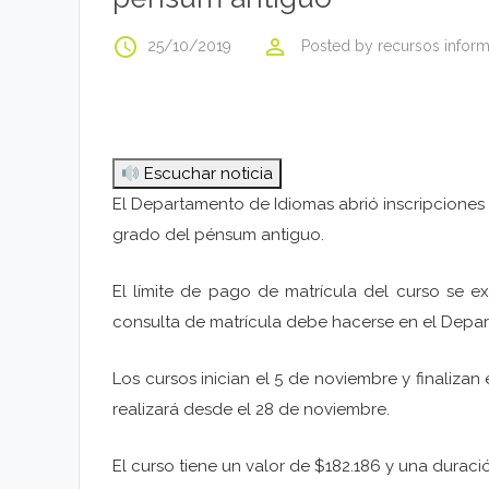
access_time
perm_identity
25/10/2019
Posted by
recursos inform
Escuchar noticia
El Departamento de Idiomas abrió inscripciones 
grado del pénsum antiguo.
El límite de pago de matrícula del curso se e
consulta de matrícula debe hacerse en el Depar
Los cursos inician el 5 de noviembre y finaliza
realizará desde el 28 de noviembre.
El curso tiene un valor de $182.186 y una duraci