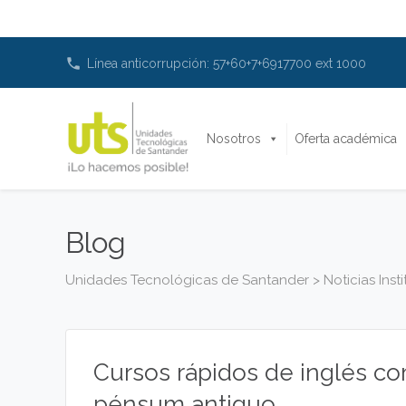
phone
Línea anticorrupción: 57+60+7+6917700 ext 1000
Nosotros
Oferta académica
Blog
Unidades Tecnológicas de Santander
>
Noticias Inst
Cursos rápidos de inglés co
pénsum antiguo