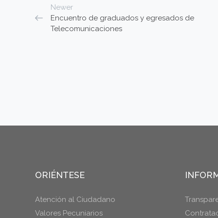
Newer
Encuentro de graduados y egresados de
Telecomunicaciones
ORIÉNTESE
INFORM
Atención al Ciudadano
Transpar
Valores Pecuniarios
Contrata