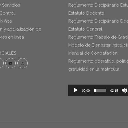
y Servicios
Reglamento Disciplinario Estu
Control
Estatuto Docente
 Niños
Reglamento Disciplinario Do
ón y actualización de
Estatuto General
es en línea
Reglamento Trabajo de Gra
Modelo de Bienestar Instituci
OCIALES
Manual de Contratación
Reglamento operativo, políti
gratuidad en la matrícula
Reproductor
00:00
02:15
de
audio