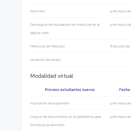
Admisión
4 de mayo d
Descargue de liquidación de matrícula en la
5 de mayo d
página web
Matrícula de Módulos
6 de julio d
Iniciación de clases
Modalidad virtual
Proceso estudiantes nuevos
Fecha i
Inscripción de aspirantes
4 de mayo d
Cargue de documentos en la plataforma para
4 de mayo d
formalizar la admisión