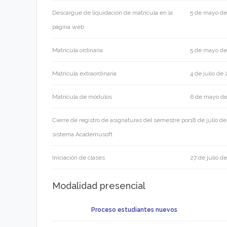
Descargue de liquidación de matrícula en la
5 de mayo d
página web
Matrícula ordinaria
5 de mayo d
Matrícula extraordinaria
4 de julio de
Matricula de módulos
6 de mayo d
Cierre de registro de asignaturas del semestre por
18 de julio d
sistema Academusoft
Iniciación de clases
27 de julio d
Modalidad presencial
Proceso estudiantes nuevos