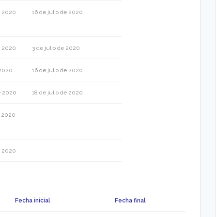
e 2020
16 de julio de 2020
e 2020
3 de julio de 2020
 2020
16 de julio de 2020
e 2020
18 de julio de 2020
e 2020
e 2020
Fecha inicial
Fecha final