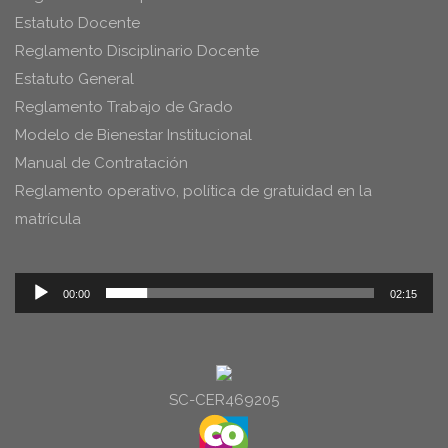
Estatuto Docente
Reglamento Disciplinario Docente
Estatuto General
Reglamento Trabajo de Grado
Modelo de Bienestar Institucional
Manual de Contratación
Reglamento operativo, política de gratuidad en la
matrícula
Reproductor
00:00
02:15
de
audio
SC-CER469205