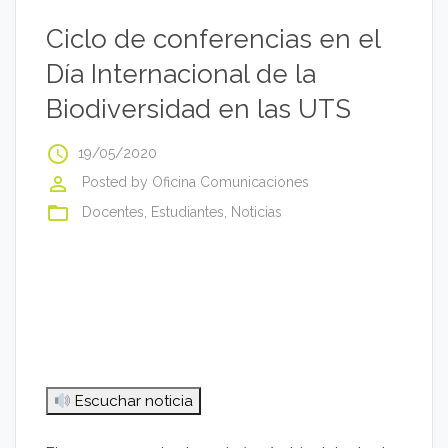
Ciclo de conferencias en el
Día Internacional de la
Biodiversidad en las UTS
access_time
19/05/2020
perm_identity
Posted by
Oficina Comunicaciones
folder_open
Docentes
,
Estudiantes
,
Noticias
Escuchar noticia