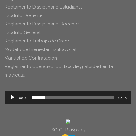
Reglamento Disciplinario Estudiantil
Estatuto Docente
Reglamento Disciplinario Docente
Estatuto General
Reglamento Trabajo de Grado
Modelo de Bienestar Institucional
Manual de Contratación
Reglamento operativo, política de gratuidad en la
matrícula
Reproductor
00:00
02:15
de
audio
SC-CER469205