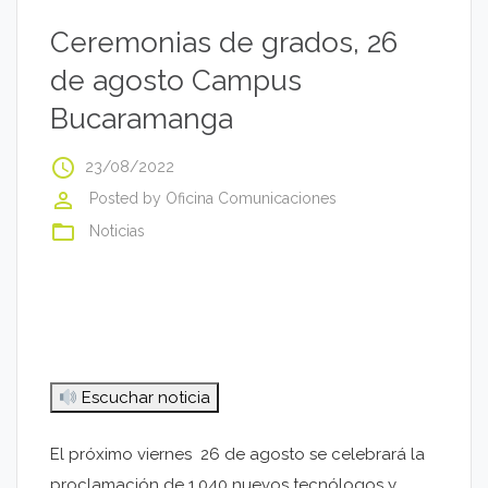
Ceremonias de grados, 26
de agosto Campus
Bucaramanga
access_time
23/08/2022
perm_identity
Posted by
Oficina Comunicaciones
folder_open
Noticias
Escuchar noticia
El próximo viernes 26 de agosto se celebrará la
proclamación de 1.040 nuevos tecnólogos y