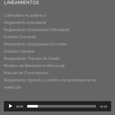
LINEAMIENTOS
Calendario Académico
Reglamento Estudiantil
Reglamento Disciplinario Estudiantil
Estatuto Docente
Reglamento Disciplinario Docente
Estatuto General
Reglamento Trabajo de Grado
Modelo de Bienestar Institucional
Manual de Contratación
Reglamento operativo, política de gratuidad en la
matrícula
Reproductor
00:00
02:15
de