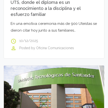
UTS, donde el diploma es un
reconocimiento a la disciplina y el
esfuerzo familiar
En una emotiva ceremonia más de 900 Uteístas se
dieron citar hoy junto a sus familiares…
access_time
10/12/2025
perm_identity
Posted by
Oficina Comunicaciones