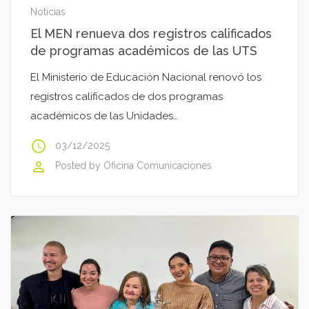
Noticias
El MEN renueva dos registros calificados
de programas académicos de las UTS
El Ministerio de Educación Nacional renovó los
registros calificados de dos programas
académicos de las Unidades…
access_time
03/12/2025
perm_identity
Posted by
Oficina Comunicaciones