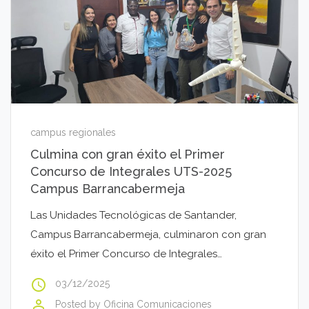
campus regionales
Culmina con gran éxito el Primer
Concurso de Integrales UTS-2025
Campus Barrancabermeja
Las Unidades Tecnológicas de Santander,
Campus Barrancabermeja, culminaron con gran
éxito el Primer Concurso de Integrales…
access_time
03/12/2025
perm_identity
Posted by
Oficina Comunicaciones