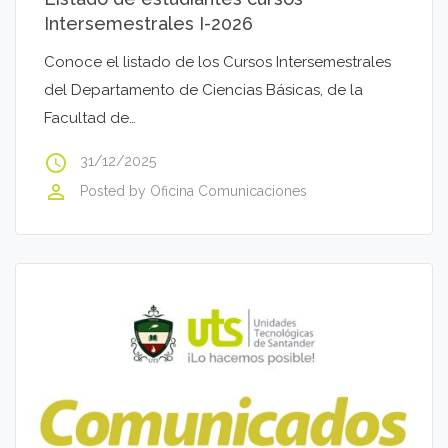
Intersemestrales I-2026
Conoce el listado de los Cursos Intersemestrales
del Departamento de Ciencias Básicas, de la
Facultad de…
access_time
31/12/2025
perm_identity
Posted by
Oficina Comunicaciones