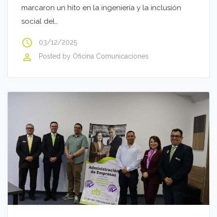
marcaron un hito en la ingeniería y la inclusión
social del…
access_time
03/12/2025
perm_identity
Posted by
Oficina Comunicaciones