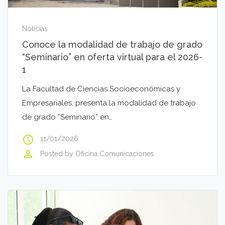
Noticias
Conoce la modalidad de trabajo de grado
“Seminario” en oferta virtual para el 2026-
1
La Facultad de Ciencias Socioeconómicas y
Empresariales, presenta la modalidad de trabajo
de grado “Seminario” en…
access_time
11/01/2026
perm_identity
Posted by
Oficina Comunicaciones