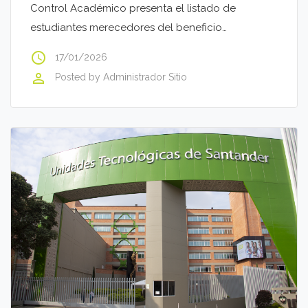
Control Académico presenta el listado de
estudiantes merecedores del beneficio…
access_time
17/01/2026
perm_identity
Posted by
Administrador Sitio