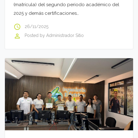
(matrícula) del segundo periodo académico del
2025 y demás certificaciones…
access_time
26/11/2025
perm_identity
Posted by
Administrador Sitio