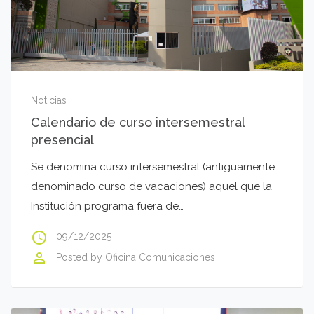
Noticias
Calendario de curso intersemestral
presencial
Se denomina curso intersemestral (antiguamente
denominado curso de vacaciones) aquel que la
Institución programa fuera de…
access_time
09/12/2025
perm_identity
Posted by
Oficina Comunicaciones