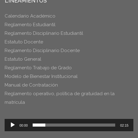
LINEAMIENTOS
Calendario Académico
Reglamento Estudiantil
Reglamento Disciplinario Estudiantil
Estatuto Docente
Reglamento Disciplinario Docente
Estatuto General
Reglamento Trabajo de Grado
Modelo de Bienestar Institucional
Manual de Contratación
Reglamento operativo, política de gratuidad en la
matrícula
Reproductor
00:00
02:15
de