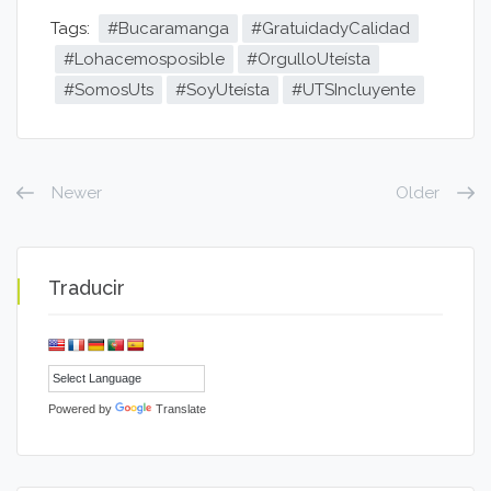
Tags:
#Bucaramanga
#GratuidadyCalidad
#Lohacemosposible
#OrgulloUteísta
#SomosUts
#SoyUteísta
#UTSIncluyente
Newer
Older
Traducir
Powered by
Translate