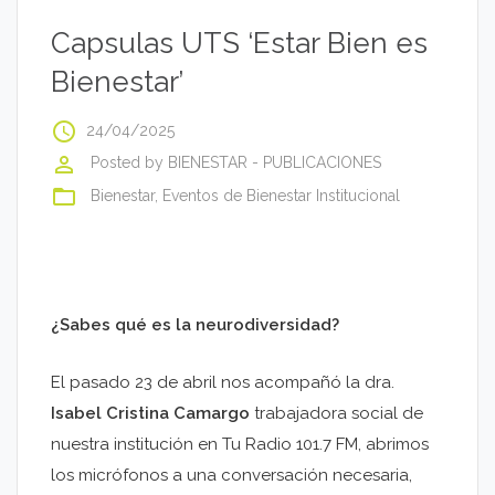
Capsulas UTS ‘Estar Bien es
Bienestar’
access_time
24/04/2025
perm_identity
Posted by
BIENESTAR - PUBLICACIONES
folder_open
Bienestar
,
Eventos de Bienestar Institucional
¿Sabes qué es la neurodiversidad?
El pasado 23 de abril nos acompañó la dra.
Isabel Cristina Camargo
trabajadora social de
nuestra institución en Tu Radio 101.7 FM, abrimos
los micrófonos a una conversación necesaria,