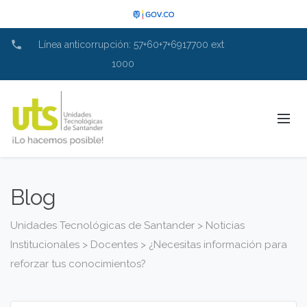
phone
Línea anticorrupción: 57+60+7+6917700 ext
1000
Blog
Unidades Tecnológicas de Santander
>
Noticias
Institucionales
>
Docentes
>
¿Necesitas información para
reforzar tus conocimientos?