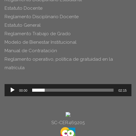
Estatuto Docente
Reglamento Disciplinario Docente
Estatuto General
Reglamento Trabajo de Grado
Modelo de Bienestar Institucional
Manual de Contratación
Reglamento operativo, política de gratuidad en la
matrícula
Reproductor
00:00
02:15
de
audio
SC-CER469205