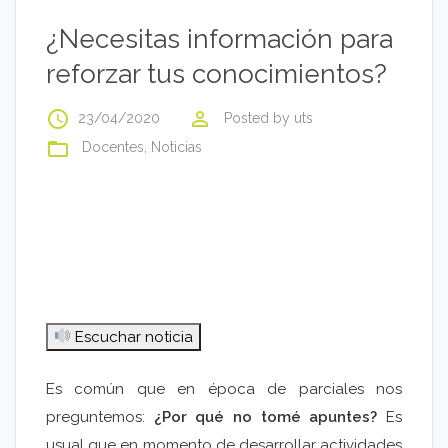
¿Necesitas información para
reforzar tus conocimientos?
access_time
perm_identity
23/04/2020
Posted by
uts
folder_open
Docentes
,
Noticias
Escuchar noticia
Es común que en época de parciales nos
preguntemos:
¿Por qué no tomé apuntes?
Es
usual que en momento de desarrollar actividades