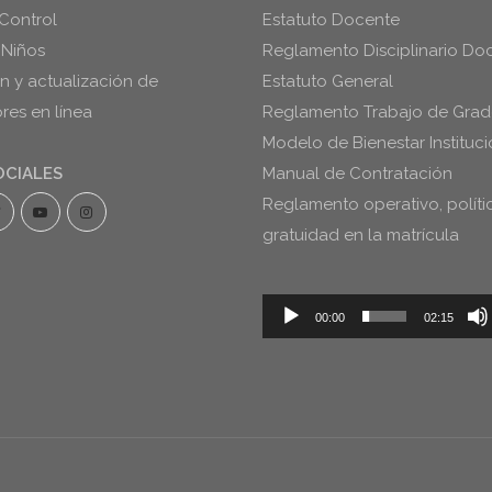
Control
Estatuto Docente
 Niños
Reglamento Disciplinario Do
ón y actualización de
Estatuto General
es en línea
Reglamento Trabajo de Gra
Modelo de Bienestar Instituci
OCIALES
Manual de Contratación
Reglamento operativo, políti
gratuidad en la matrícula
Reproductor
00:00
02:15
de
audio