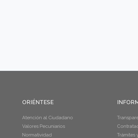
ORIÉNTESE
INFORM
Atención al Ciudadano
Transpar
Valores Pecuniarios
Contrata
Normatividad
Trámites 