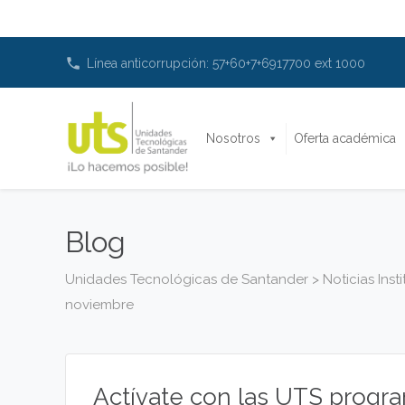
phone
Línea anticorrupción: 57+60+7+6917700 ext 1000
Nosotros
Oferta académica
Blog
Unidades Tecnológicas de Santander
>
Noticias Inst
noviembre
Actívate con las UTS progra