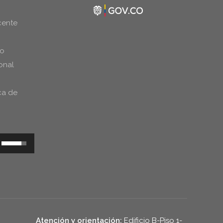
cente
do
onal
ca de
Utiliza
las
teclas
de
flecha
arriba/abajo
Atención y orientación:
Edificio B-Piso 1-