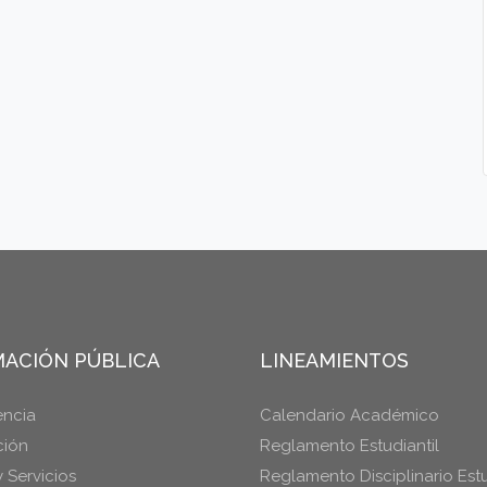
ACIÓN PÚBLICA
LINEAMIENTOS
encia
Calendario Académico
ción
Reglamento Estudiantil
y Servicios
Reglamento Disciplinario Estu