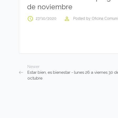
de noviembre
access_time
perm_identity
27/10/2020
Posted by
Oficina Comuni
Newer
Estar bien, es bienestar - lunes 26 a viernes 30 d
octubre