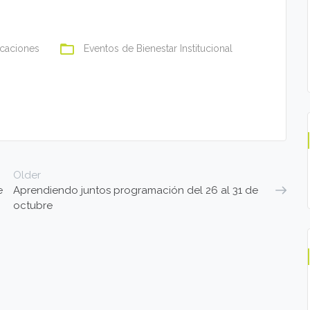
folder_open
caciones
Eventos de Bienestar Institucional
Older
e
Aprendiendo juntos programación del 26 al 31 de
octubre