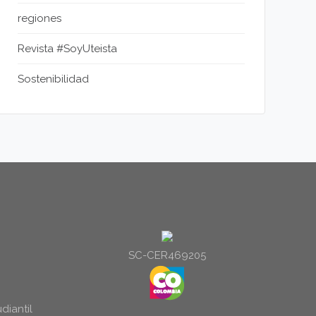
regiones
Revista #SoyUteista
Sostenibilidad
SC-CER469205
diantil