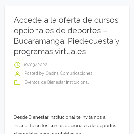
Accede a la oferta de cursos
opcionales de deportes –
Bucaramanga, Piedecuesta y
programas virtuales
access_time
10/03/2022
perm_identity
Posted by
Oficina Comunicaciones
folder_open
Eventos de Bienestar Institucional
Desde Bienestar Institucional te invitamos a
inscribirte en los cursos opcionales de deportes