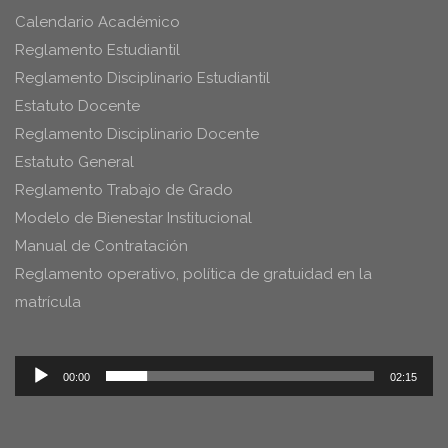
Calendario Académico
Reglamento Estudiantil
Reglamento Disciplinario Estudiantil
Estatuto Docente
Reglamento Disciplinario Docente
Estatuto General
Reglamento Trabajo de Grado
Modelo de Bienestar Institucional
Manual de Contratación
Reglamento operativo, política de gratuidad en la
matrícula
Reproductor
00:00
02:15
de
audio