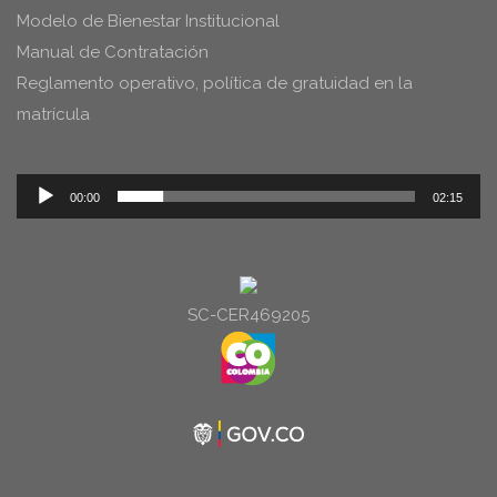
Modelo de Bienestar Institucional
Manual de Contratación
Reglamento operativo, política de gratuidad en la
matrícula
Reproductor
00:00
02:15
de
audio
SC-CER469205