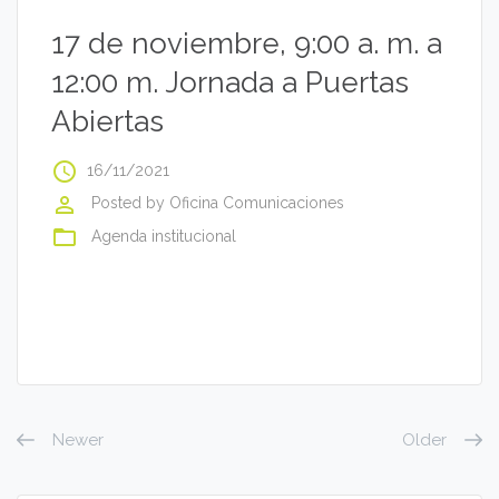
17 de noviembre, 9:00 a. m. a
12:00 m. Jornada a Puertas
Abiertas
access_time
16/11/2021
perm_identity
Posted by
Oficina Comunicaciones
folder_open
Agenda institucional
Newer
Older