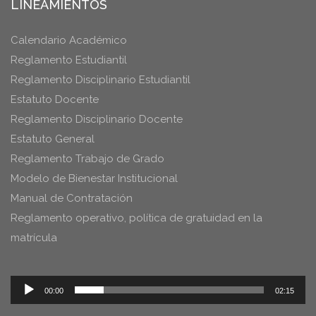
LINEAMIENTOS
Calendario Académico
Reglamento Estudiantil
Reglamento Disciplinario Estudiantil
Estatuto Docente
Reglamento Disciplinario Docente
Estatuto General
Reglamento Trabajo de Grado
Modelo de Bienestar Institucional
Manual de Contratación
Reglamento operativo, política de gratuidad en la
matrícula
Reproductor
00:00
02:15
de