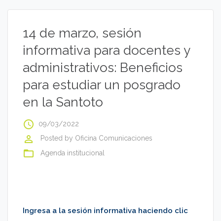
14 de marzo, sesión
informativa para docentes y
administrativos: Beneficios
para estudiar un posgrado
en la Santoto
access_time
09/03/2022
perm_identity
Posted by
Oficina Comunicaciones
folder_open
Agenda institucional
Ingresa a la sesión informativa haciendo clic