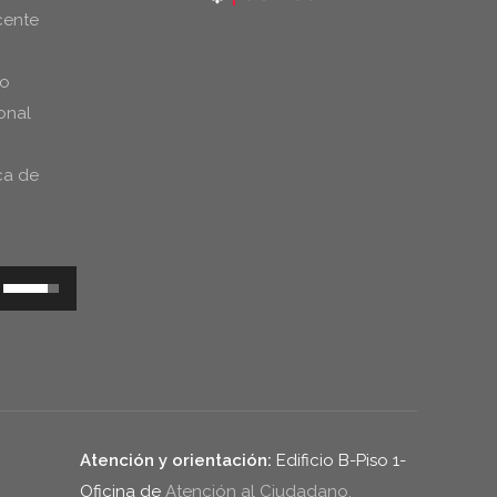
cente
do
onal
ca de
Utiliza
las
teclas
de
flecha
arriba/abajo
Atención y orientación:
Edificio B-Piso 1-
para
Oficina de
Atención al Ciudadano.