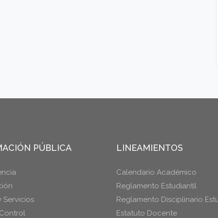
ACIÓN PÚBLICA
LINEAMIENTOS
encia
Calendario Académico
ción
Reglamento Estudiantil
y Servicios
Reglamento Disciplinario Estu
Control
Estatuto Docente