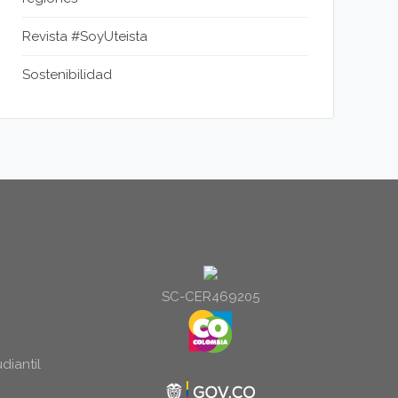
Revista #SoyUteista
Sostenibilidad
SC-CER469205
diantil