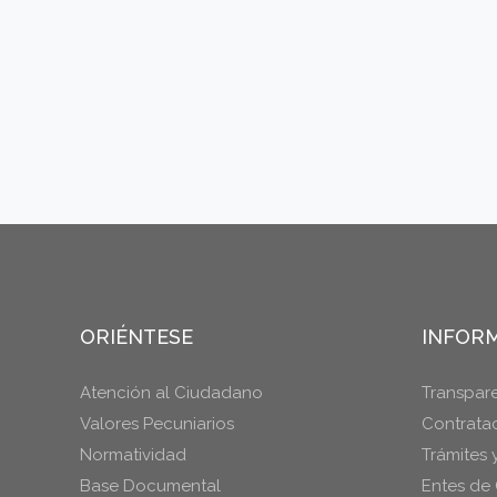
ORIÉNTESE
INFORM
Atención al Ciudadano
Transpar
Valores Pecuniarios
Contrata
Normatividad
Trámites 
Base Documental
Entes de 