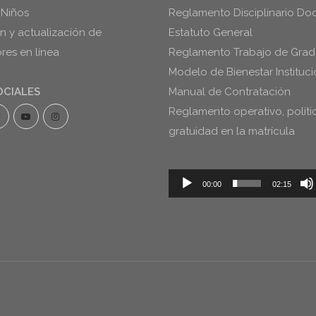
 Niños
Reglamento Disciplinario Do
ón y actualización de
Estatuto General
es en línea
Reglamento Trabajo de Gra
Modelo de Bienestar Instituci
OCIALES
Manual de Contratación
Reglamento operativo, políti
gratuidad en la matrícula
Reproductor
00:00
02:15
de
audio