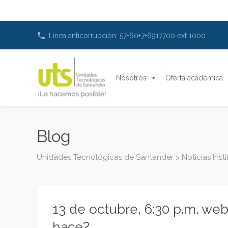
phone
Línea anticorrupción: 57+60+7+6917700 ext 1000
Nosotros
Oferta académica
Blog
Unidades Tecnológicas de Santander
>
Noticias Inst
13 de octubre, 6:30 p.m. we
hace?