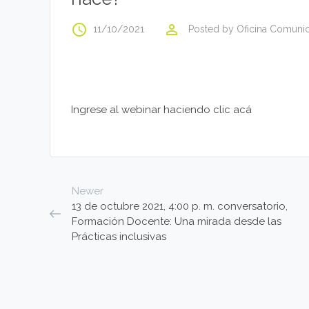
access_time
perm_identity
11/10/2021
Posted by
Oficina Comuni
Ingrese al webinar haciendo clic acá
Newer
13 de octubre 2021, 4:00 p. m. conversatorio,
Formación Docente: Una mirada desde las
Prácticas inclusivas